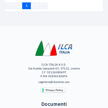
«
‹
1
›
»
ILCA ITALIA A.S.D.
Via Aurelio Lampredi 45, 57121, Livorno
C.F. 92124080497
P.IVA 01806540496
segreteria@ilcaitalia.com
Documenti