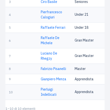
3
Ciro Basile
Seniores
Pierfrancesco
Under 21
4
Calogiuri
5
Raffaele Ferrari
Under 18
Raffaele De
Gran Master
6
Michele
Luciano De
Gran Master
7
Rhegzy
8
Fabrizio Pisanelli
Master
9
Gianpiero Menza
Apprendista
Pierluigi
Apprendista
10
Indellicati
1–10 di 10 elementi