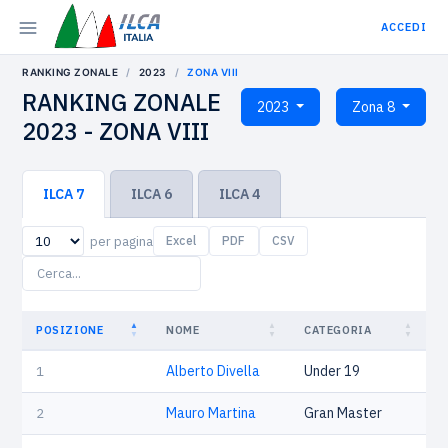
ACCEDI
RANKING ZONALE
2023
ZONA VIII
RANKING ZONALE
2023
Zona 8
2023 - ZONA VIII
ILCA 7
ILCA 6
ILCA 4
per pagina
Excel
PDF
CSV
POSIZIONE
NOME
CATEGORIA
1
Alberto Divella
Under 19
2
Mauro Martina
Gran Master