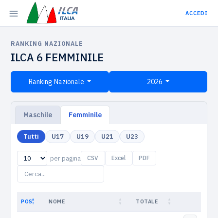
ACCEDI
RANKING NAZIONALE
ILCA 6 FEMMINILE
Ranking Nazionale
2026
Maschile
Femminile
Tutti
U17
U19
U21
U23
per pagina
CSV
Excel
PDF
POS.
NOME
TOTALE