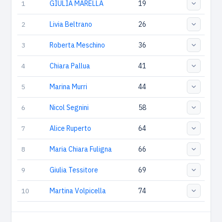
1
GIULIA MARELLA
19
2
Livia Beltrano
26
3
Roberta Meschino
36
4
Chiara Pallua
41
5
Marina Murri
44
6
Nicol Segnini
58
7
Alice Ruperto
64
8
Maria Chiara Fuligna
66
9
Giulia Tessitore
69
10
Martina Volpicella
74