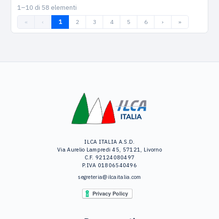
1–10 di 58 elementi
«
‹
1
2
3
4
5
6
›
»
ILCA ITALIA A.S.D.
Via Aurelio Lampredi 45, 57121, Livorno
C.F. 92124080497
P.IVA 01806540496
segreteria@ilcaitalia.com