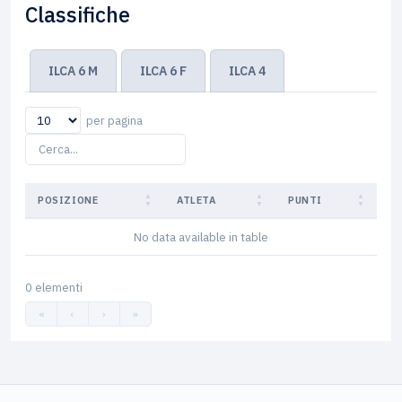
Classifiche
ILCA 6 M
ILCA 6 F
ILCA 4
per pagina
POSIZIONE
ATLETA
PUNTI
No data available in table
0 elementi
«
‹
›
»