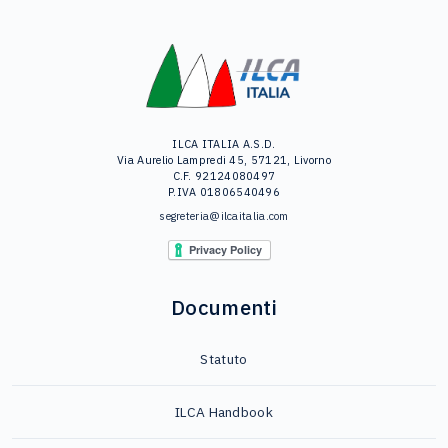
ILCA ITALIA A.S.D.
Via Aurelio Lampredi 45, 57121, Livorno
C.F. 92124080497
P.IVA 01806540496
segreteria@ilcaitalia.com
Documenti
Statuto
ILCA Handbook