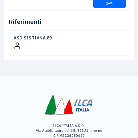
(pdf)
Riferimenti
ASD SISTIANA 89
ILCA ITALIA A.S.D.
Via Aurelio Lampredi 45, 57121, Livorno
C.F. 92124080497