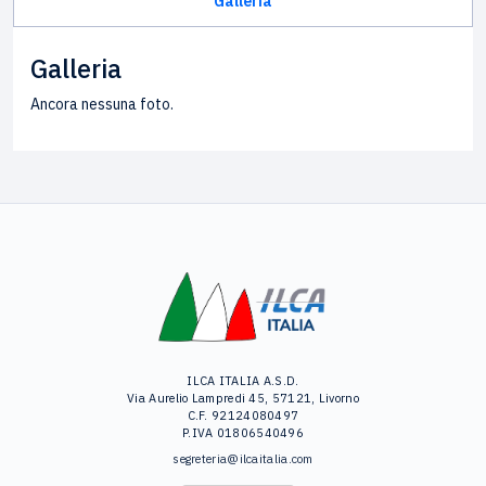
Galleria
Galleria
Ancora nessuna foto.
ILCA ITALIA A.S.D.
Via Aurelio Lampredi 45, 57121, Livorno
C.F. 92124080497
P.IVA 01806540496
segreteria@ilcaitalia.com