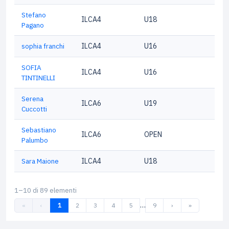
Stefano
ILCA4
U18
Pagano
sophia franchi
ILCA4
U16
SOFIA
ILCA4
U16
TINTINELLI
Serena
ILCA6
U19
Cuccotti
Sebastiano
ILCA6
OPEN
Palumbo
Sara Maione
ILCA4
U18
1–10 di 89 elementi
…
«
‹
1
2
3
4
5
9
›
»