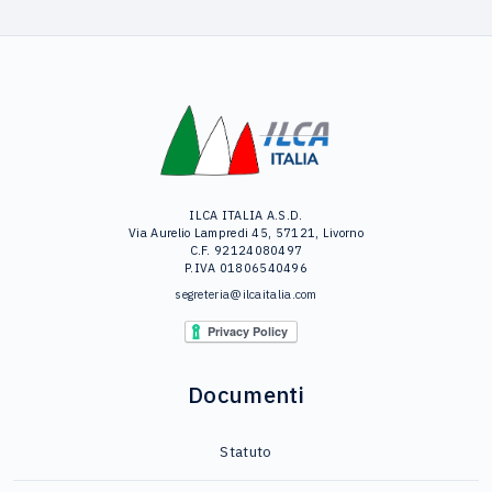
ILCA ITALIA A.S.D.
Via Aurelio Lampredi 45, 57121, Livorno
C.F. 92124080497
P.IVA 01806540496
segreteria@ilcaitalia.com
Documenti
Statuto