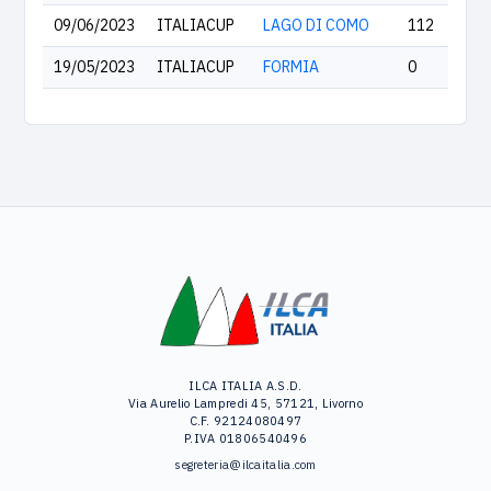
09/06/2023
ITALIACUP
LAGO DI COMO
112
19/05/2023
ITALIACUP
FORMIA
0
ILCA ITALIA A.S.D.
Via Aurelio Lampredi 45, 57121, Livorno
C.F. 92124080497
P.IVA 01806540496
segreteria@ilcaitalia.com