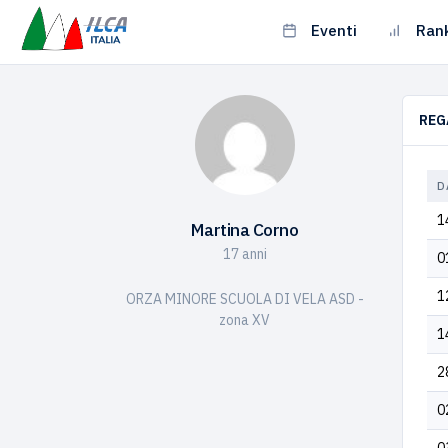
Eventi
Ran
REG
D
1
Martina Corno
17 anni
0
1
ORZA MINORE SCUOLA DI VELA ASD -
zona XV
1
2
0