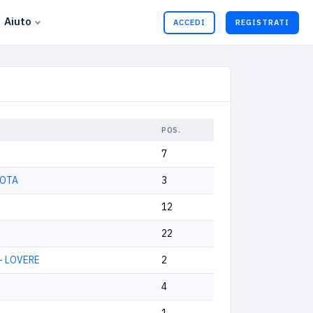
Aiuto
ACCEDI
REGISTRATI
POS.
7
ROTA
3
12
22
 - LOVERE
2
4