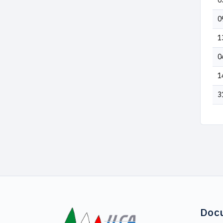
0
0
1
0
1
3
Doc