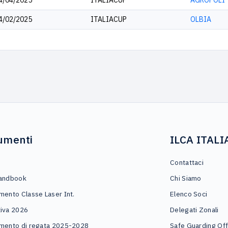
4/04/2025
ITALIACUP
AGROPOLI
4/02/2025
ITALIACUP
OLBIA
umenti
ILCA ITALI
o
Contattaci
andbook
Chi Siamo
mento Classe Laser Int.
Elenco Soci
iva 2026
Delegati Zonali
mento di regata 2025-2028
Safe Guarding Off