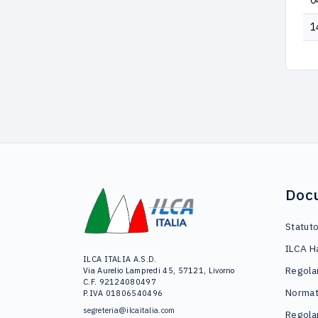
0
1
Doc
Statut
ILCA H
ILCA ITALIA A.S.D.
Regola
Via Aurelio Lampredi 45, 57121, Livorno
C.F. 92124080497
Normat
P.IVA 01806540496
segreteria@ilcaitalia.com
Regola