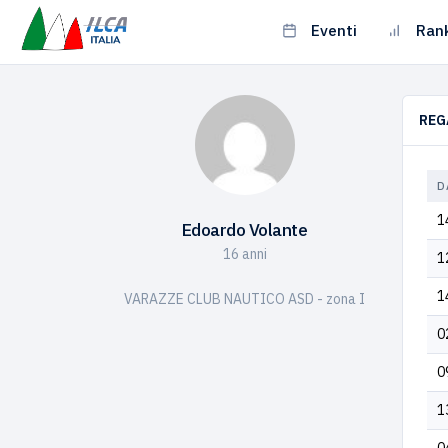
Eventi
Ran
REG
D
1
Edoardo Volante
16 anni
1
1
VARAZZE CLUB NAUTICO ASD - zona I
0
0
1