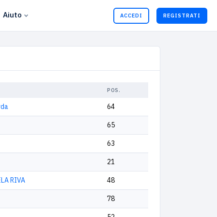
Aiuto
ACCEDI
REGISTRATI
POS.
rda
64
65
63
21
ELA RIVA
48
78