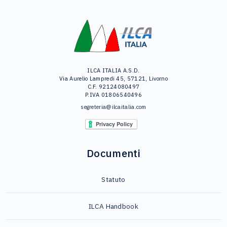
ILCA ITALIA A.S.D.
Via Aurelio Lampredi 45, 57121, Livorno
C.F. 92124080497
P.IVA 01806540496
segreteria@ilcaitalia.com
Documenti
Statuto
ILCA Handbook