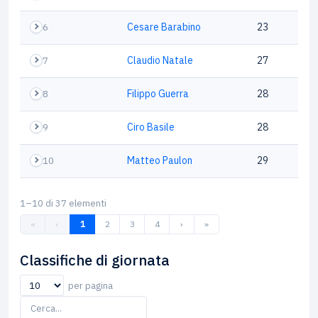
6
Cesare Barabino
23
7
Claudio Natale
27
8
Filippo Guerra
28
9
Ciro Basile
28
10
Matteo Paulon
29
1–10 di 37 elementi
«
‹
1
2
3
4
›
»
Classifiche di giornata
per pagina