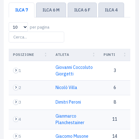
ILCA 7
ILCA 6 M
ILCA 6 F
ILCA 4
per pagina
POSIZIONE
ATLETA
PUNTI
Giovanni Coccoluto
1
3
Giorgetti
2
Nicolò Villa
6
3
Dimitri Peroni
8
Gianmarco
4
11
Planchestainer
5
Giacomo Musone
14