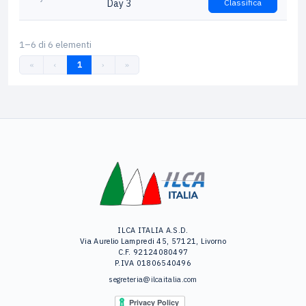
Day 3
Classifica
1–6 di 6 elementi
«
‹
1
›
»
ILCA ITALIA A.S.D.
Via Aurelio Lampredi 45, 57121, Livorno
C.F. 92124080497
P.IVA 01806540496
segreteria@ilcaitalia.com