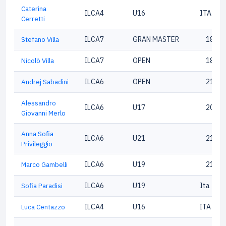
Caterina
ILCA4
U16
ITA213
Cerretti
Stefano Villa
ILCA7
GRAN MASTER
18888
Nicolò Villa
ILCA7
OPEN
18898
Andrej Sabadini
ILCA6
OPEN
21690
Alessandro
ILCA6
U17
20794
Giovanni Merlo
Anna Sofia
ILCA6
U21
21675
Privileggio
Marco Gambelli
ILCA6
U19
21390
Sofia Paradisi
ILCA6
U19
Ita 218
Luca Centazzo
ILCA4
U16
ITA 211