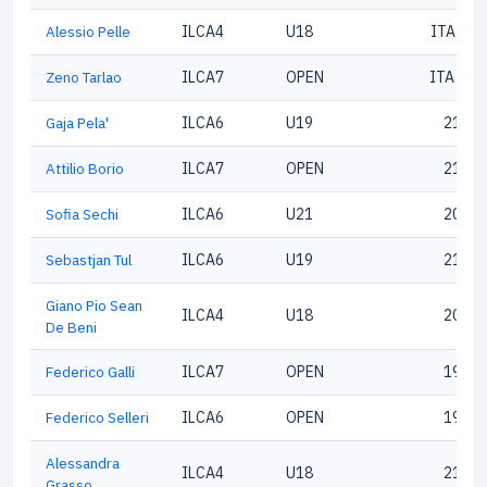
Alessio Pelle
ILCA4
U18
ITA212
Zeno Tarlao
ILCA7
OPEN
ITA 188
Gaja Pela'
ILCA6
U19
21724
Attilio Borio
ILCA7
OPEN
21674
Sofia Sechi
ILCA6
U21
20097
Sebastjan Tul
ILCA6
U19
21606
Giano Pio Sean
ILCA4
U18
20225
De Beni
Federico Galli
ILCA7
OPEN
19350
Federico Selleri
ILCA6
OPEN
19440
Alessandra
ILCA4
U18
21611
Grasso