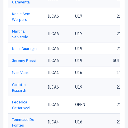
Garaventa
Kenje Sem
ILCA6
U17
21793
Werpers
Martina
ILCA6
U17
21345
Selvarolo
Nicol Guaragna
ILCA6
U19
21401
Jeremy Bossi
ILCA6
U19
SUI 206
Ivan Visintin
ILCA4
U16
17678
Carlotta
ILCA6
U19
21344
Rizzardi
Federica
ILCA6
OPEN
21675
Cattarozzi
Tommaso De
ILCA4
U16
21782
Fontes