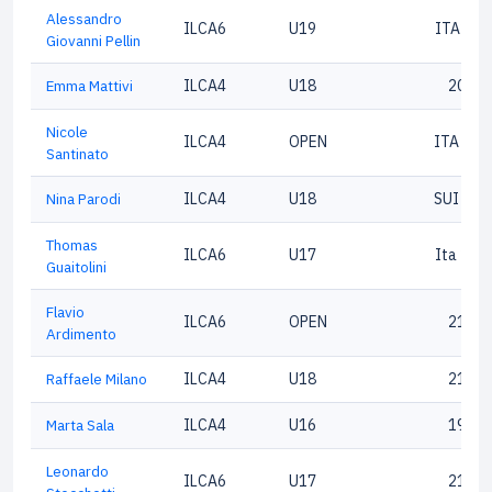
Alessandro
ILCA6
U19
ITA214
Giovanni Pellin
Emma Mattivi
ILCA4
U18
20985
Nicole
ILCA4
OPEN
ITA 217
Santinato
Nina Parodi
ILCA4
U18
SUI 219
Thomas
ILCA6
U17
Ita 200
Guaitolini
Flavio
ILCA6
OPEN
21139
Ardimento
Raffaele Milano
ILCA4
U18
21674
Marta Sala
ILCA4
U16
19747
Leonardo
ILCA6
U17
21106