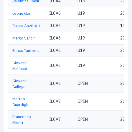
Valentina Chelli
ILCA4
U18
21804
Leone Gori
ILCA6
U19
20336
Chiara Anzillotti
ILCA6
U19
19859
Marko Sancin
ILCA6
U19
20023
Enrico Tanferna
ILCA6
U19
21699
Giovanni
ILCA6
U19
21248
Malfassi
Giovanni
ILCA6
OPEN
21782
Gallego
Matteo
ILCA7
OPEN
21317
Guardigli
Francesco
ILCA7
OPEN
21469
Miseri