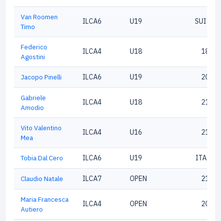
Van Roomen
ILCA6
U19
SUI 207
Timo
Federico
ILCA4
U18
18854
Agostini
Jacopo Pinelli
ILCA6
U19
20986
Gabriele
ILCA4
U18
21716
Amodio
Vito Valentino
ILCA4
U16
21003
Mea
Tobia Dal Cero
ILCA6
U19
ITA207
Claudio Natale
ILCA7
OPEN
21771
Maria Francesca
ILCA4
OPEN
20891
Autiero