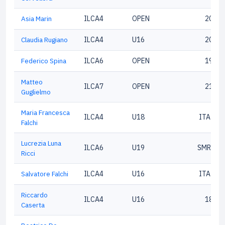
Asia Marin
ILCA4
OPEN
20794
Claudia Rugiano
ILCA4
U16
20646
Federico Spina
ILCA6
OPEN
19343
Matteo
ILCA7
OPEN
21301
Guglielmo
Maria Francesca
ILCA4
U18
ITA287
Falchi
Lucrezia Luna
ILCA6
U19
SMR 196
Ricci
Salvatore Falchi
ILCA4
U16
ITA217
Riccardo
ILCA4
U16
18627
Caserta