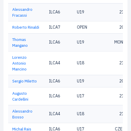
Alessandro
ILCA6
U19
21781
Fracassi
Roberto Rinaldi
ILCA7
OPEN
20011
Thomas
ILCA6
U19
MON 213
Mangano
Lorenzo
ILCA4
U18
21229
Antonio
Mancino
Sergio Miletto
ILCA6
U19
20824
Augusto
ILCA6
U17
21694
Cardellini
Alessandro
ILCA4
U18
21302
Bosso
Michal Rais
ILCA6
U17
CZE 208