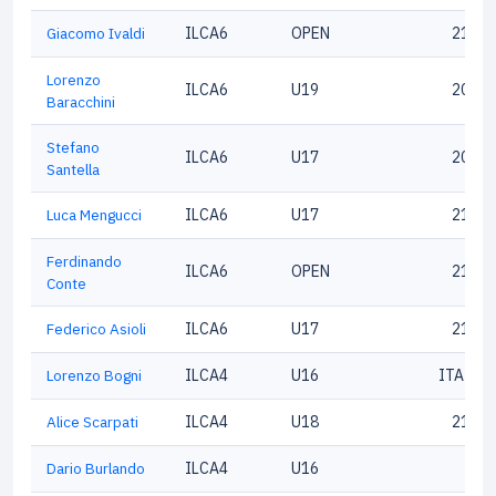
Giacomo Ivaldi
ILCA6
OPEN
21487
Lorenzo
ILCA6
U19
20667
Baracchini
Stefano
ILCA6
U17
20762
Santella
Luca Mengucci
ILCA6
U17
21527
Ferdinando
ILCA6
OPEN
21100
Conte
Federico Asioli
ILCA6
U17
21075
Lorenzo Bogni
ILCA4
U16
ITA218
Alice Scarpati
ILCA4
U18
21469
Dario Burlando
ILCA4
U16
1