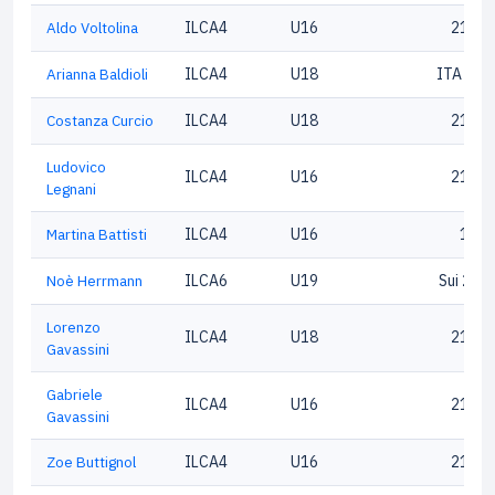
Aldo Voltolina
ILCA4
U16
21200
Arianna Baldioli
ILCA4
U18
ITA 193
Costanza Curcio
ILCA4
U18
21585
Ludovico
ILCA4
U16
21007
Legnani
Martina Battisti
ILCA4
U16
1917
Noè Herrmann
ILCA6
U19
Sui 214
Lorenzo
ILCA4
U18
21007
Gavassini
Gabriele
ILCA4
U16
21230
Gavassini
Zoe Buttignol
ILCA4
U16
21573