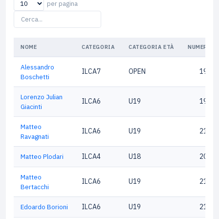
per pagina
NOME
CATEGORIA
CATEGORIA ETÀ
NUMERO V
Alessandro
ILCA7
OPEN
19169
Boschetti
Lorenzo Julian
ILCA6
U19
19826
Giacinti
Matteo
ILCA6
U19
21674
Ravagnati
Matteo Plodari
ILCA4
U18
20763
Matteo
ILCA6
U19
21699
Bertacchi
Edoardo Borioni
ILCA6
U19
21699