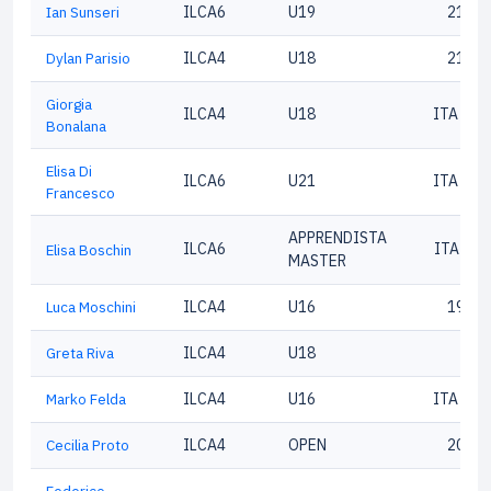
Ian Sunseri
ILCA6
U19
21469
Dylan Parisio
ILCA4
U18
21554
Giorgia
ILCA4
U18
ITA 216
Bonalana
Elisa Di
ILCA6
U21
ITA 215
Francesco
APPRENDISTA
ILCA6
ITA215
Elisa Boschin
MASTER
Luca Moschini
ILCA4
U16
19442
Greta Riva
ILCA4
U18
73
Marko Felda
ILCA4
U16
ITA 213
Cecilia Proto
ILCA4
OPEN
20985