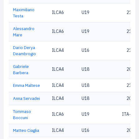
Maximiliano
ILCA6
U19
21532
Testa
Alessandro
ILCA6
U19
21716
Mare
Dario Derya
ILCA4
U16
21690
Deambrogio
Gabriele
ILCA4
U18
20891
Barbera
Emma Maltese
ILCA4
U18
21533
Anna Servadei
ILCA4
U18
20046
Tommaso
ILCA6
U19
ITA-214
Boccuni
Matteo Ciaglia
ILCA4
U16
20873