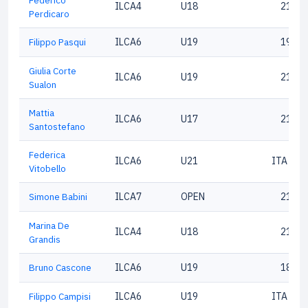
Federico
ILCA4
U18
21376
Perdicaro
Filippo Pasqui
ILCA6
U19
19174
Giulia Corte
ILCA6
U19
21826
Sualon
Mattia
ILCA6
U17
21781
Santostefano
Federica
ILCA6
U21
ITA 199
Vitobello
Simone Babini
ILCA7
OPEN
21344
Marina De
ILCA4
U18
21532
Grandis
Bruno Cascone
ILCA6
U19
18350
Filippo Campisi
ILCA6
U19
ITA 216