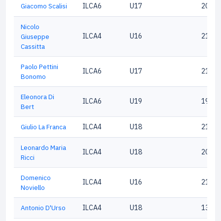
Giacomo Scalisi
ILCA6
U17
20369
Nicolo
ILCA4
U16
21698
Giuseppe
Cassitta
Paolo Pettini
ILCA6
U17
21533
Bonomo
Eleonora Di
ILCA6
U19
19171
Bert
Giulio La Franca
ILCA4
U18
21056
Leonardo Maria
ILCA4
U18
20824
Ricci
Domenico
ILCA4
U16
21553
Noviello
Antonio D'Urso
ILCA4
U18
13047