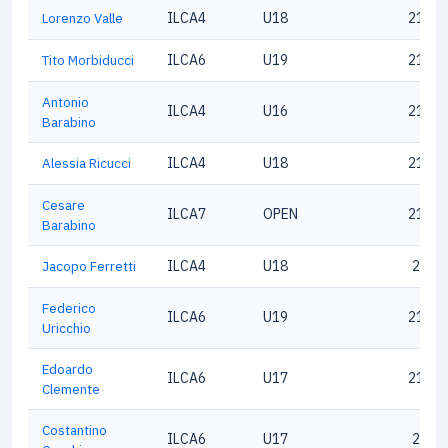
Lorenzo Valle
ILCA4
U18
21057
Tito Morbiducci
ILCA6
U19
21203
Antonio
ILCA4
U16
21699
Barabino
Alessia Ricucci
ILCA4
U18
21826
Cesare
ILCA7
OPEN
21699
Barabino
Jacopo Ferretti
ILCA4
U18
2042
Federico
ILCA6
U19
21716
Uricchio
Edoardo
ILCA6
U17
21002
Clemente
Costantino
ILCA6
U17
2102