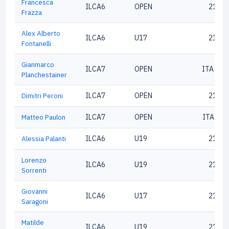
Francesca
ILCA6
OPEN
21760
Frazza
Alex Alberto
ILCA6
U17
21724
Fontanelli
Gianmarco
ILCA7
OPEN
ITA 202
Planchestainer
Dimitri Peroni
ILCA7
OPEN
21343
Matteo Paulon
ILCA7
OPEN
ITA213
Alessia Palanti
ILCA6
U19
21286
Lorenzo
ILCA6
U19
21202
Sorrenti
Giovanni
ILCA6
U17
21344
Saragoni
Matilde
ILCA6
U19
21088