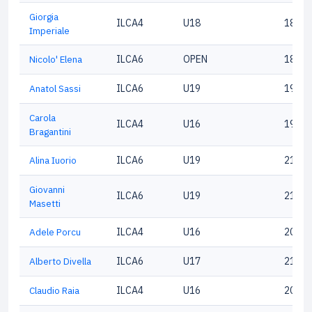
Giorgia
ILCA4
U18
18142
Imperiale
Nicolo' Elena
ILCA6
OPEN
18044
Anatol Sassi
ILCA6
U19
19314
Carola
ILCA4
U16
19846
Bragantini
Alina Iuorio
ILCA6
U19
21724
Giovanni
ILCA6
U19
21672
Masetti
Adele Porcu
ILCA4
U16
20353
Alberto Divella
ILCA6
U17
21675
Claudio Raia
ILCA4
U16
20646