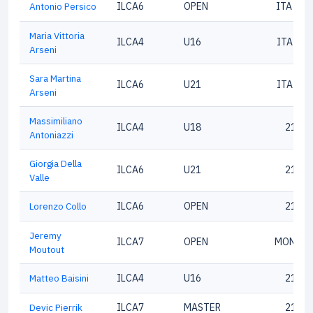
Antonio Persico
ILCA6
OPEN
ITA 215
Maria Vittoria
ILCA4
U16
ITA213
Arseni
Sara Martina
ILCA6
U21
ITA214
Arseni
Massimiliano
ILCA4
U18
21759
Antoniazzi
Giorgia Della
ILCA6
U21
21616
Valle
Lorenzo Collo
ILCA6
OPEN
21003
Jeremy
ILCA7
OPEN
MON199
Moutout
Matteo Baisini
ILCA4
U16
21691
Devic Pierrik
ILCA7
MASTER
21326