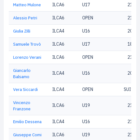
Matteo Mulone
ILCA6
U17
21133
Alessio Petri
ILCA6
OPEN
21230
Giulia Zilli
ILCA4
U16
20222
Samuele Trovò
ILCA6
U17
18681
Lorenzo Verani
ILCA6
OPEN
21781
Giancarlo
ILCA4
U16
20354
Balsamo
Vera Siccardi
ILCA4
OPEN
SUI199
Vincenzo
ILCA6
U19
21599
Franzone
Emilio Dessena
ILCA4
U16
21375
Giuseppe Comi
ILCA6
U19
21716