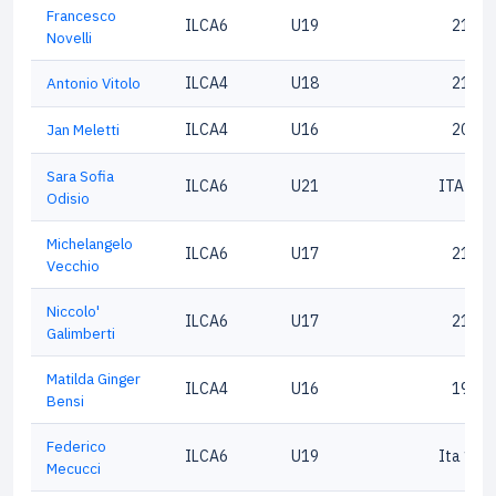
Francesco
ILCA6
U19
21302
Novelli
Antonio Vitolo
ILCA4
U18
21533
Jan Meletti
ILCA4
U16
20762
Sara Sofia
ILCA6
U21
ITA213
Odisio
Michelangelo
ILCA6
U17
21390
Vecchio
Niccolo'
ILCA6
U17
21247
Galimberti
Matilda Ginger
ILCA4
U16
19966
Bensi
Federico
ILCA6
U19
Ita 194
Mecucci