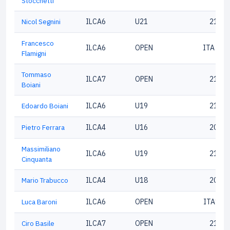
Stocchetti
Nicol Segnini
ILCA6
U21
21574
Francesco
ILCA6
OPEN
ITA 201
Flamigni
Tommaso
ILCA7
OPEN
21468
Boiani
Edoardo Boiani
ILCA6
U19
21302
Pietro Ferrara
ILCA4
U16
20305
Massimiliano
ILCA6
U19
21257
Cinquanta
Mario Trabucco
ILCA4
U18
20985
Luca Baroni
ILCA6
OPEN
ITA184
Ciro Basile
ILCA7
OPEN
21375