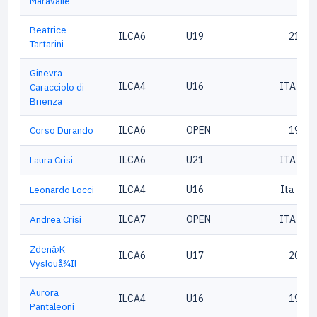
Maravalle
Beatrice
ILCA6
U19
21759
Tartarini
Ginevra
ILCA4
U16
ITA 202
Caracciolo di
Brienza
Corso Durando
ILCA6
OPEN
19494
Laura Crisi
ILCA6
U21
ITA 186
Leonardo Locci
ILCA4
U16
Ita 213
Andrea Crisi
ILCA7
OPEN
ITA 216
Zdenä›K
ILCA6
U17
20869
Vyslouå¾Il
Aurora
ILCA4
U16
19081
Pantaleoni