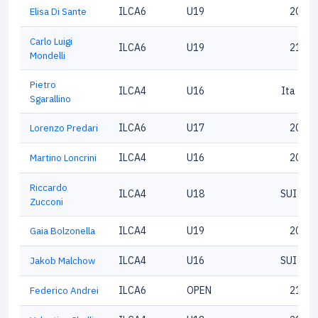
Elisa Di Sante
ILCA6
U19
20425
Carlo Luigi
ILCA6
U19
21302
Mondelli
Pietro
ILCA4
U16
Ita 215
Sgarallino
Lorenzo Predari
ILCA6
U17
20837
Martino Loncrini
ILCA4
U16
20621
Riccardo
ILCA4
U18
SUI 207
Zucconi
Gaia Bolzonella
ILCA4
U19
20836
Jakob Malchow
ILCA4
U16
SUI 199
Federico Andrei
ILCA6
OPEN
21598