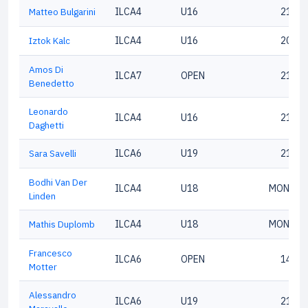
Matteo Bulgarini
ILCA4
U16
21469
Iztok Kalc
ILCA4
U16
20164
Amos Di
ILCA7
OPEN
21690
Benedetto
Leonardo
ILCA4
U16
21818
Daghetti
Sara Savelli
ILCA6
U19
21781
Bodhi Van Der
ILCA4
U18
MON 213
Linden
Mathis Duplomb
ILCA4
U18
MON 213
Francesco
ILCA6
OPEN
14504
Motter
Alessandro
ILCA6
U19
21553