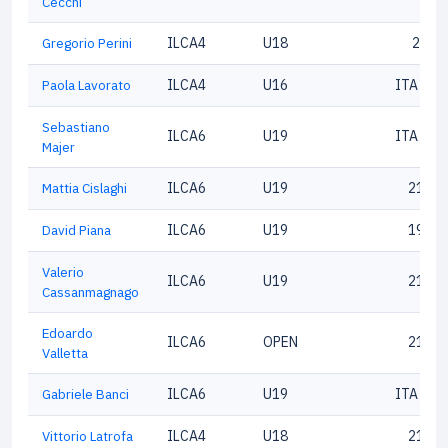
Cecchi
Gregorio Perini
ILCA4
U18
2033
Paola Lavorato
ILCA4
U16
ITA 183
Sebastiano
ILCA6
U19
ITA 214
Majer
Mattia Cislaghi
ILCA6
U19
21690
David Piana
ILCA6
U19
19988
Valerio
ILCA6
U19
21691
Cassanmagnago
Edoardo
ILCA6
OPEN
21202
Valletta
Gabriele Banci
ILCA6
U19
ITA 200
Vittorio Latrofa
ILCA4
U18
21133