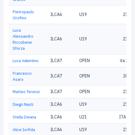
Pietropaolo
ILCA6
U19
21575
Orofino
Luca
Alessandro
ILCA6
U19
21317
Riccobene
Sforza
Luca Valentino
ILCA7
OPEN
ita 208
Francesco
ILCA7
OPEN
20619
Asaro
Matteo Terenzi
ILCA7
OPEN
21725
Diego Nasti
ILCA6
U19
21277
Stella Deiana
ILCA6
U21
ITA 207
Alice Iorfida
ILCA6
U19
21133