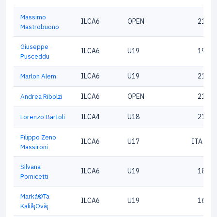
Massimo
ILCA6
OPEN
21499
Mastrobuono
Giuseppe
ILCA6
U19
19726
Pusceddu
Marlon Alem
ILCA6
U19
21198
Andrea Ribolzi
ILCA6
OPEN
21003
Lorenzo Bartoli
ILCA4
U18
21606
Filippo Zeno
ILCA6
U17
ITA 191
Massironi
Silvana
ILCA6
U19
18717
Pomicetti
Markã©Ta
ILCA6
U19
16798
Kaliå¡Ovã¡