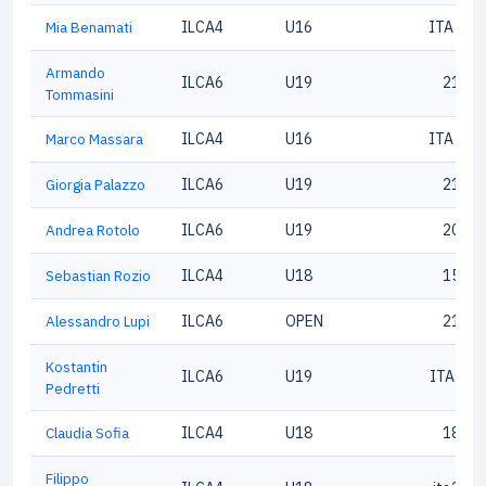
Mia Benamati
ILCA4
U16
ITA 214
Armando
ILCA6
U19
21584
Tommasini
Marco Massara
ILCA4
U16
ITA 202
Giorgia Palazzo
ILCA6
U19
21689
Andrea Rotolo
ILCA6
U19
20667
Sebastian Rozio
ILCA4
U18
15818
Alessandro Lupi
ILCA6
OPEN
21414
Kostantin
ILCA6
U19
ITA215
Pedretti
Claudia Sofia
ILCA4
U18
18820
Filippo