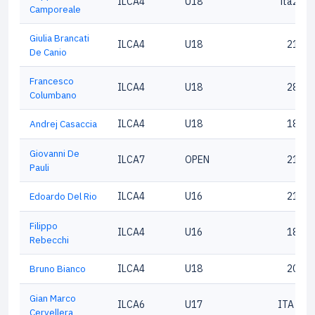
ILCA4
U18
ita210
Camporeale
Giulia Brancati
ILCA4
U18
21724
De Canio
Francesco
ILCA4
U18
28727
Columbano
Andrej Casaccia
ILCA4
U18
18766
Giovanni De
ILCA7
OPEN
21042
Pauli
Edoardo Del Rio
ILCA4
U16
21804
Filippo
ILCA4
U16
18953
Rebecchi
Bruno Bianco
ILCA4
U18
20368
Gian Marco
ILCA6
U17
ITA 197
Cervellera