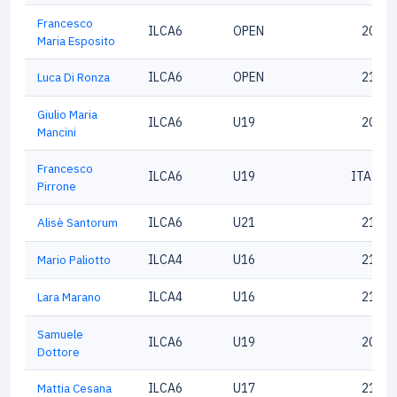
Francesco
ILCA6
OPEN
20353
Maria Esposito
Luca Di Ronza
ILCA6
OPEN
21007
Giulio Maria
ILCA6
U19
20891
Mancini
Francesco
ILCA6
U19
ITA211
Pirrone
Alisè Santorum
ILCA6
U21
21671
Mario Paliotto
ILCA4
U16
21144
Lara Marano
ILCA4
U16
21003
Samuele
ILCA6
U19
20823
Dottore
Mattia Cesana
ILCA6
U17
21694