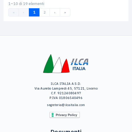
1–10 di 19 elementi
«
‹
1
2
›
»
ILCA ITALIA A.S.D.
Via Aurelio Lampredi 45, 57121, Livorno
C.F. 92124080497
P.IVA 01806540496
segreteria@ilcaitalia.com
Documenti