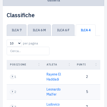
Galleria
Classifiche
ILCA 7
ILCA 6 M
ILCA 6 F
ILCA 4
per pagina
POSIZIONE
ATLETA
PUNTI
Rayene El
1
2
Haddadi
Leonardo
2
5
Malfer
Ludovico
3
7