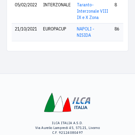
05/02/2022
INTERZONALE
Taranto-
8
Interzonale VIII
IX e X Zona
21/10/2021
EUROPACUP
NAPOLI -
86
NISIDA
ILCA ITALIA A.S.D.
Via Aurelio Lampredi 45, 57121, Livorno
C.F. 92124080497