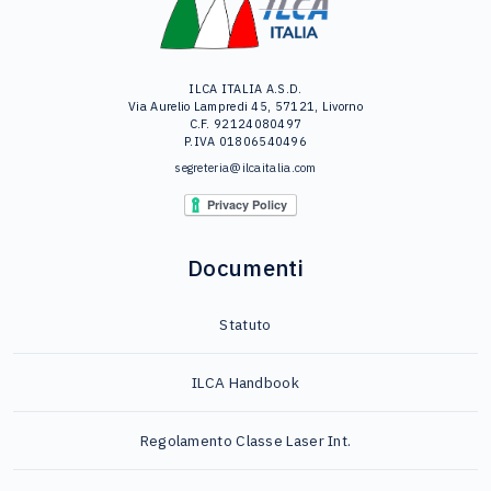
ILCA ITALIA A.S.D.
Via Aurelio Lampredi 45, 57121, Livorno
C.F. 92124080497
P.IVA 01806540496
segreteria@ilcaitalia.com
Documenti
Statuto
ILCA Handbook
Regolamento Classe Laser Int.