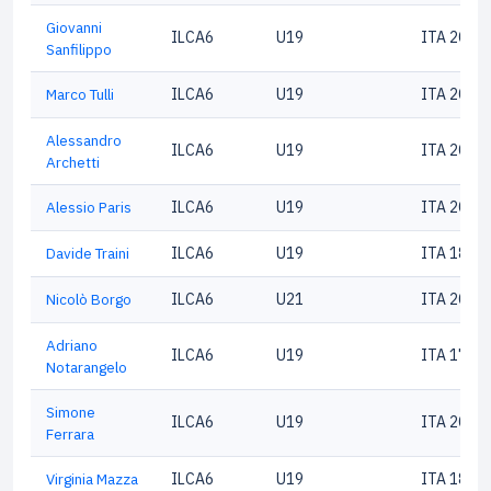
Giovanni
ILCA6
U19
ITA 2031
Sanfilippo
Marco Tulli
ILCA6
U19
ITA 2086
Alessandro
ILCA6
U19
ITA 2070
Archetti
Alessio Paris
ILCA6
U19
ITA 2082
Davide Traini
ILCA6
U19
ITA 1808
Nicolò Borgo
ILCA6
U21
ITA 2064
Adriano
ILCA6
U19
ITA 1781
Notarangelo
Simone
ILCA6
U19
ITA 2066
Ferrara
Virginia Mazza
ILCA6
U19
ITA 1848