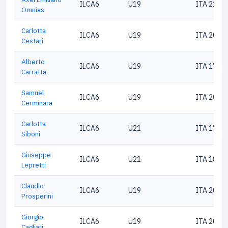
ILCA6
U19
ITA 2103
Omnias
Carlotta
ILCA6
U19
ITA 2001
Cestari
Alberto
ILCA6
U19
ITA 1782
Carratta
Samuel
ILCA6
U19
ITA 2083
Cerminara
Carlotta
ILCA6
U21
ITA 1767
Siboni
Giuseppe
ILCA6
U21
ITA 1815
Lepretti
Claudio
ILCA6
U19
ITA 2004
Prosperini
Giorgio
ILCA6
U19
ITA 2018
Cagliari