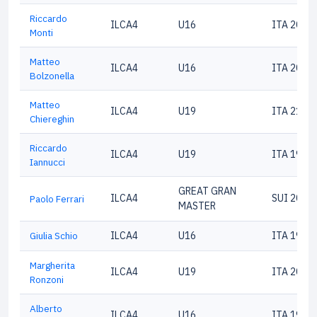
Riccardo
ILCA4
U16
ITA 2079
Monti
Matteo
ILCA4
U16
ITA 2079
Bolzonella
Matteo
ILCA4
U19
ITA 2100
Chiereghin
Riccardo
ILCA4
U19
ITA 1994
Iannucci
GREAT GRAN
ILCA4
SUI 2051
Paolo Ferrari
MASTER
Giulia Schio
ILCA4
U16
ITA 1943
Margherita
ILCA4
U19
ITA 2042
Ronzoni
Alberto
ILCA4
U16
ITA 1992