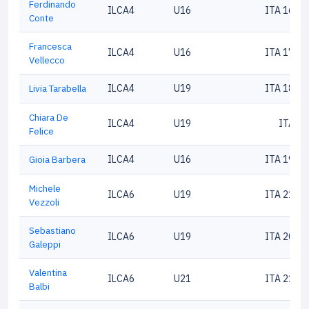
Ferdinando
ILCA4
U16
ITA 1617
Conte
Francesca
ILCA4
U16
ITA 1784
Vellecco
Livia Tarabella
ILCA4
U19
ITA 1882
Chiara De
ILCA4
U19
ITA 1
Felice
Gioia Barbera
ILCA4
U16
ITA 1985
Michele
ILCA6
U19
ITA 2100
Vezzoli
Sebastiano
ILCA6
U19
ITA 2076
Galeppi
Valentina
ILCA6
U21
ITA 2100
Balbi