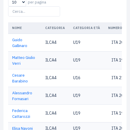
per pagina
NOME
CATEGORIA
CATEGORIA ETÀ
NUMERO VEL
Guido
ILCA4
U19
ITA 2022
Gallinaro
Matteo Giulio
ILCA4
U19
ITA 1917
Verri
Cesare
ILCA4
U16
ITA 2100
Barabino
Alessandro
ILCA4
U19
ITA 2076
Fornasari
Federica
ILCA4
U19
ITA 1994
Cattarozzi
Elisa Navoni
ILCA4
U19
ITA 2052