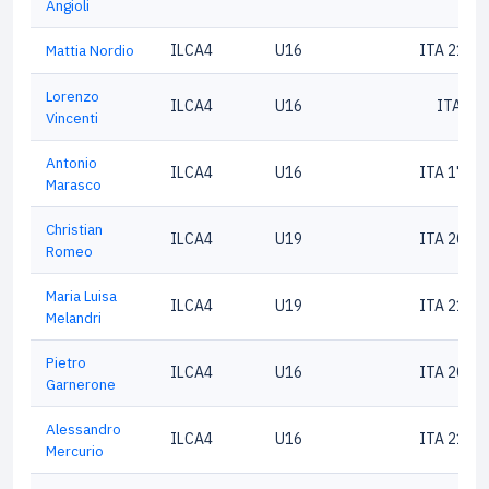
Angioli
Mattia Nordio
ILCA4
U16
ITA 2100
Lorenzo
ILCA4
U16
ITA 18
Vincenti
Antonio
ILCA4
U16
ITA 1785
Marasco
Christian
ILCA4
U19
ITA 2042
Romeo
Maria Luisa
ILCA4
U19
ITA 2104
Melandri
Pietro
ILCA4
U16
ITA 2087
Garnerone
Alessandro
ILCA4
U16
ITA 2107
Mercurio