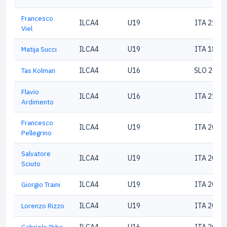
Francesco
ILCA4
U19
ITA 2100
Viel
Matija Succi
ILCA4
U19
ITA 1881
Tas Kolman
ILCA4
U16
SLO 2091
Flavio
ILCA4
U16
ITA 2100
Ardimento
Francesco
ILCA4
U19
ITA 2035
Pellegrino
Salvatore
ILCA4
U19
ITA 2076
Sciuto
Giorgio Traini
ILCA4
U19
ITA 2072
Lorenzo Rizzo
ILCA4
U19
ITA 2082