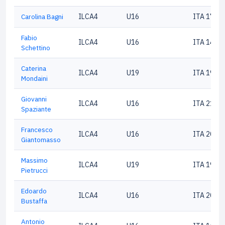
Carolina Bagni
ILCA4
U16
ITA 1779
Fabio
ILCA4
U16
ITA 1420
Schettino
Caterina
ILCA4
U19
ITA 1943
Mondaini
Giovanni
ILCA4
U16
ITA 2100
Spaziante
Francesco
ILCA4
U16
ITA 2082
Giantomasso
Massimo
ILCA4
U19
ITA 1931
Pietrucci
Edoardo
ILCA4
U16
ITA 2087
Bustaffa
Antonio