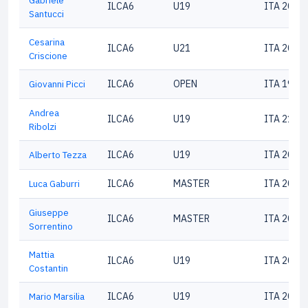
Gabriele
ILCA6
U19
ITA 2082
Santucci
Cesarina
ILCA6
U21
ITA 2062
Criscione
Giovanni Picci
ILCA6
OPEN
ITA 1966
Andrea
ILCA6
U19
ITA 2100
Ribolzi
Alberto Tezza
ILCA6
U19
ITA 2062
Luca Gaburri
ILCA6
MASTER
ITA 2009
Giuseppe
ILCA6
MASTER
ITA 2094
Sorrentino
Mattia
ILCA6
U19
ITA 2094
Costantin
Mario Marsilia
ILCA6
U19
ITA 2075