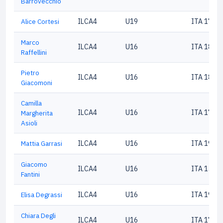
Barrovecchio
Alice Cortesi
ILCA4
U19
ITA 1790
Marco
ILCA4
U16
ITA 1862
Raffellini
Pietro
ILCA4
U16
ITA 1882
Giacomoni
Camilla
ILCA4
U16
ITA 1764
Margherita
Asioli
Mattia Garrasi
ILCA4
U16
ITA 1988
Giacomo
ILCA4
U16
ITA 1594
Fantini
Elisa Degrassi
ILCA4
U16
ITA 1952
Chiara Degli
ILCA4
U16
ITA 1798