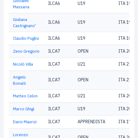
Giovanni
ILCA6
U19
ITA 1936
Massaria
Giuliana
ILCA6
U19
ITA 1961
Castrignano'
Claudio Puglisi
ILCA6
U19
ITA 1870
Zeno Gregorin
ILCA7
OPEN
ITA 2062
Nicolò Villa
ILCA7
U21
ITA 2105
Angelo
ILCA7
OPEN
ITA 2100
Bonaiti
Matteo Celon
ILCA7
U21
ITA 2056
Marco Ghigi
ILCA7
U19
ITA 2072
Dario Maurizi
ILCA7
APPRENDISTA
ITA 1743
Lorenzo
ILCA7
OPEN
ITA 2076