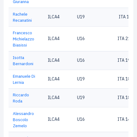
Giuranna
Rachele
ILCA4
U19
ITA 1743
Recanatini
Francesco
ILCA4
U16
ITA 2104
Michielazzo
Biasissi
Isotta
ILCA4
U16
ITA 1966
Bernardoni
Emanuele Di
ILCA4
U19
ITA 1891
Lernia
Riccardo
ILCA4
U19
ITA 1808
Roda
Alessandro
ILCA4
U16
ITA 1428
Boscolo
Zemelo