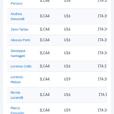
ILCA4
U16
ITA 1680
Persico
Andrea
ILCA4
U16
ITA 2089
Simonelli
Zeno Tarlao
ILCA4
U16
ITA 2049
Alessio Petri
ILCA4
U16
ITA 2030
Giuseppe
ILCA4
U16
ITA 2089
Santagati
Lorenzo Collo
ILCA4
U16
ITA 2100
Lorenzo
ILCA4
U19
ITA 2087
Meloni
Nicola
ILCA4
U16
ITA 1870
Lucarelli
Marco
ILCA4
U19
ITA 2022
Esposito