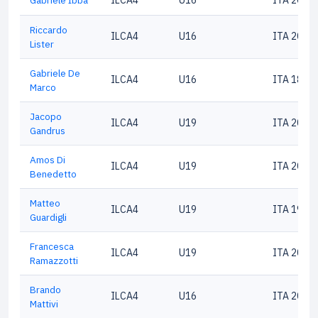
Gabriele Ibba
ILCA4
U16
ITA 2088
Riccardo
ILCA4
U16
ITA 2075
Lister
Gabriele De
ILCA4
U16
ITA 1825
Marco
Jacopo
ILCA4
U19
ITA 2024
Gandrus
Amos Di
ILCA4
U19
ITA 2076
Benedetto
Matteo
ILCA4
U19
ITA 1974
Guardigli
Francesca
ILCA4
U19
ITA 2076
Ramazzotti
Brando
ILCA4
U16
ITA 2098
Mattivi