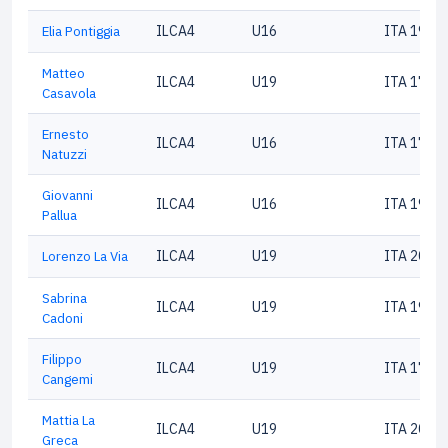
Elia Pontiggia
ILCA4
U16
ITA 1944
Matteo
ILCA4
U19
ITA 1796
Casavola
Ernesto
ILCA4
U16
ITA 1767
Natuzzi
Giovanni
ILCA4
U16
ITA 1943
Pallua
Lorenzo La Via
ILCA4
U19
ITA 2076
Sabrina
ILCA4
U19
ITA 1910
Cadoni
Filippo
ILCA4
U19
ITA 1792
Cangemi
Mattia La
ILCA4
U19
ITA 2082
Greca