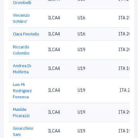
Orombelli
Vincenzo
ILCA4
U16
ITA 2100
Schiliro'
Clara Finotello
ILCA4
U16
ITA 2098
Riccardo
ILCA4
U19
ITA 2052
Colombo
Andrea Di
ILCA4
U19
ITA 1882
Molfetta
Luis Mi
ILCA4
U19
ITA 2049
Rodriguez
Fonseca
Matilde
ILCA4
U19
ITA 2001
Picarazzi
Gioacchino
ILCA4
U19
ITA 1918
Sani