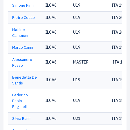
Simone Pirini
ILCA6
U19
ITA 1974
Pietro Cocco
ILCA6
U19
ITA 2030
Matilde
ILCA6
U19
ITA 2022
Campioni
Marco Canni
ILCA6
U19
ITA 1930
Alessandro
ILCA6
MASTER
ITA 1680
Russo
Benedetta De
ILCA6
U19
ITA 1982
Santis
Federico
ILCA6
U19
ITA 1882
Paolo
Paganelli
Silvia Ranni
ILCA6
U21
ITA 1974