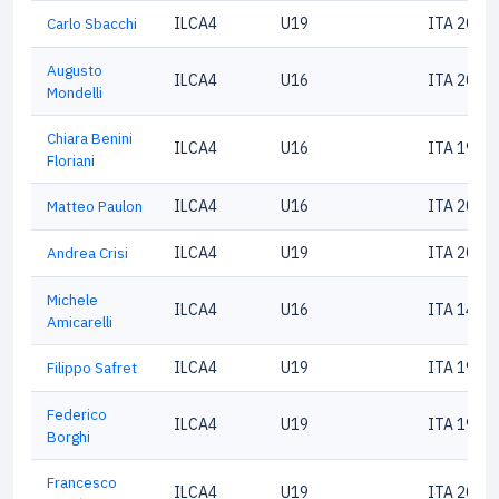
Carlo Sbacchi
ILCA4
U19
ITA 2066
Augusto
ILCA4
U16
ITA 2042
Mondelli
Chiara Benini
ILCA4
U16
ITA 1918
Floriani
Matteo Paulon
ILCA4
U16
ITA 2020
Andrea Crisi
ILCA4
U19
ITA 2049
Michele
ILCA4
U16
ITA 1450
Amicarelli
Filippo Safret
ILCA4
U19
ITA 1930
Federico
ILCA4
U19
ITA 1990
Borghi
Francesco
ILCA4
U19
ITA 2052