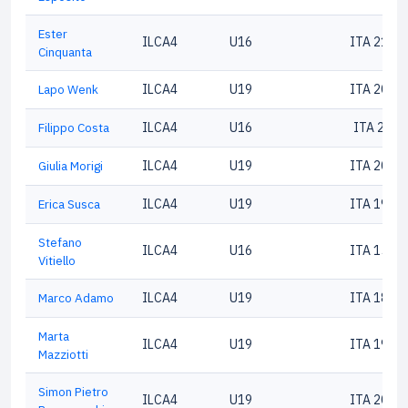
Ester
ILCA4
U16
ITA 2100
Cinquanta
Lapo Wenk
ILCA4
U19
ITA 2031
Filippo Costa
ILCA4
U16
ITA 2102
Giulia Morigi
ILCA4
U19
ITA 2098
Erica Susca
ILCA4
U19
ITA 1918
Stefano
ILCA4
U16
ITA 1571
Vitiello
Marco Adamo
ILCA4
U19
ITA 1868
Marta
ILCA4
U19
ITA 1917
Mazziotti
Simon Pietro
ILCA4
U19
ITA 2062