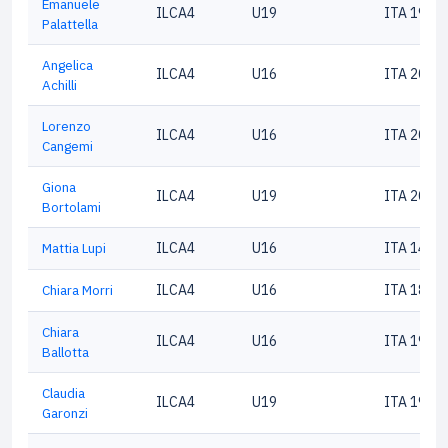
Emanuele
ILCA4
U19
ITA 1914
Palattella
Angelica
ILCA4
U16
ITA 2094
Achilli
Lorenzo
ILCA4
U16
ITA 2042
Cangemi
Giona
ILCA4
U19
ITA 2033
Bortolami
Mattia Lupi
ILCA4
U16
ITA 1479
Chiara Morri
ILCA4
U16
ITA 1808
Chiara
ILCA4
U16
ITA 1973
Ballotta
Claudia
ILCA4
U19
ITA 1961
Garonzi