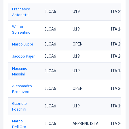
Francesco
ILCA6
U19
ITA 2100
Antonetti
Walter
ILCA6
U19
ITA 1617
Sorrentino
Marco Luppi
ILCA6
OPEN
ITA 2009
Jacopo Pajer
ILCA6
U19
ITA 2052
Massimo
ILCA6
U19
ITA 1871
Massini
Alessandro
ILCA6
OPEN
ITA 2036
Brezovec
Gabriele
ILCA6
U19
ITA 1905
Foschini
Marco
ILCA6
APPRENDISTA
ITA 2091
Dell'Oro