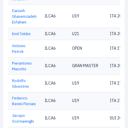
Dariush
ILCA6
U19
ITA 2033
Ghasemzadeh
Esfahani
Emil Toblini
ILCA6
U21
ITA 2043
Antonio
ILCA6
OPEN
ITA 1790
Petroli
Pierantonio
ILCA6
GRAN MASTER
ITA 2043
Masotto
Rodolfo
ILCA6
U19
ITA 1743
Silvestrini
Federico
ILCA6
U19
ITA 2102
Benini Floriani
Jacopo
ILCA6
U19
SUI 2051
Scornaienghi