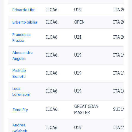
Edoardo Libri
ILCA6
U19
ITA 2082
Erberto Sibilia
ILCA6
OPEN
ITA 2088
Francesca
ILCA6
U21
ITA 2091
Frazza
Alessandro
ILCA6
U19
ITA 1973
Angelini
Michele
ILCA6
U19
ITA 1743
Bonetti
Luca
ILCA6
U19
ITA 1806
Lorenzoni
GREAT GRAN
ILCA6
SUI 1998
Zeno Fry
MASTER
Andrea
ILCA6
U19
ITA 1767
Golabek