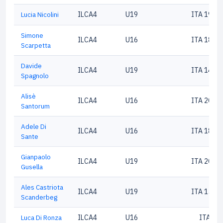
Lucia Nicolini
ILCA4
U19
ITA 1982
Simone
ILCA4
U16
ITA 1882
Scarpetta
Davide
ILCA4
U19
ITA 1447
Spagnolo
Alisè
ILCA4
U16
ITA 2094
Santorum
Adele Di
ILCA4
U16
ITA 1809
Sante
Gianpaolo
ILCA4
U19
ITA 2018
Gusella
Ales Castriota
ILCA4
U19
ITA 1506
Scanderbeg
Luca Di Ronza
ILCA4
U16
ITA 13