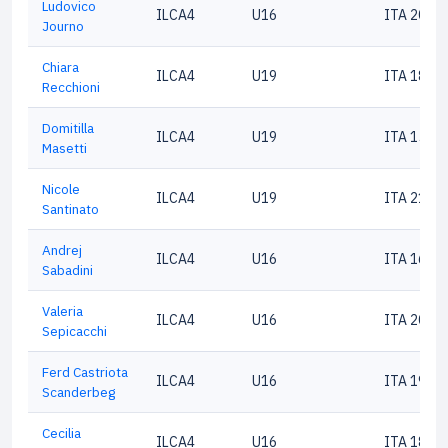
Ludovico
ILCA4
U16
ITA 2066
Journo
Chiara
ILCA4
U19
ITA 1816
Recchioni
Domitilla
ILCA4
U19
ITA 1583
Masetti
Nicole
ILCA4
U19
ITA 2100
Santinato
Andrej
ILCA4
U16
ITA 1636
Sabadini
Valeria
ILCA4
U16
ITA 2043
Sepicacchi
Ferd Castriota
ILCA4
U16
ITA 1916
Scanderbeg
Cecilia
ILCA4
U16
ITA 1809