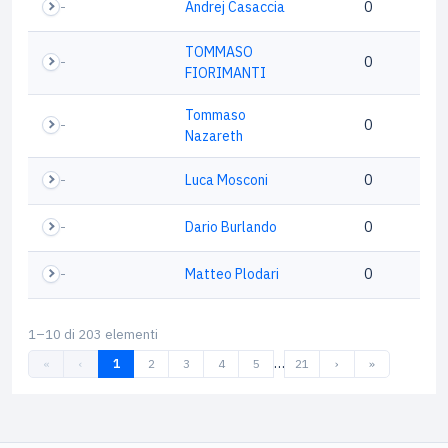
-
Andrej Casaccia
0
TOMMASO
-
0
FIORIMANTI
Tommaso
-
0
Nazareth
-
Luca Mosconi
0
-
Dario Burlando
0
-
Matteo Plodari
0
1–10 di 203 elementi
…
«
‹
1
2
3
4
5
21
›
»