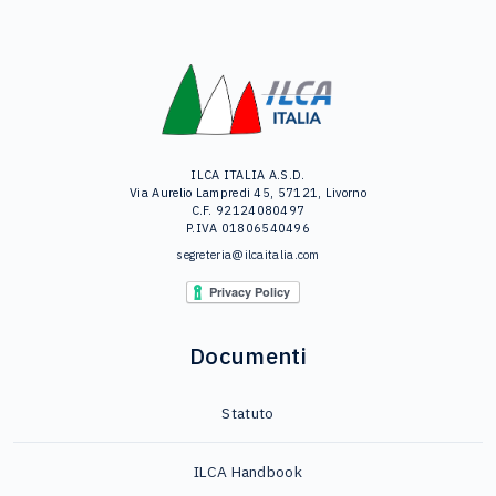
ILCA ITALIA A.S.D.
Via Aurelio Lampredi 45, 57121, Livorno
C.F. 92124080497
P.IVA 01806540496
segreteria@ilcaitalia.com
Documenti
Statuto
ILCA Handbook