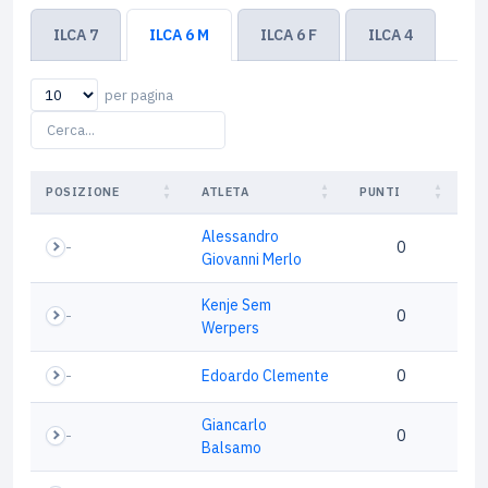
ILCA 7
ILCA 6 M
ILCA 6 F
ILCA 4
per pagina
POSIZIONE
ATLETA
PUNTI
Alessandro
-
0
Giovanni Merlo
Kenje Sem
-
0
Werpers
-
Edoardo Clemente
0
Giancarlo
-
0
Balsamo