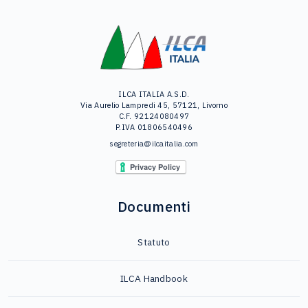
ILCA ITALIA A.S.D.
Via Aurelio Lampredi 45, 57121, Livorno
C.F. 92124080497
P.IVA 01806540496
segreteria@ilcaitalia.com
Documenti
Statuto
ILCA Handbook