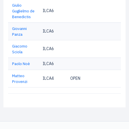
Giulio
ILCA6
Guglielmo de
Benedictis
Giovanni
ILCA6
Panza
Giacomo
ILCA6
Sciola
Paolo Noè
ILCA6
Matteo
ILCA4
OPEN
Provenzi