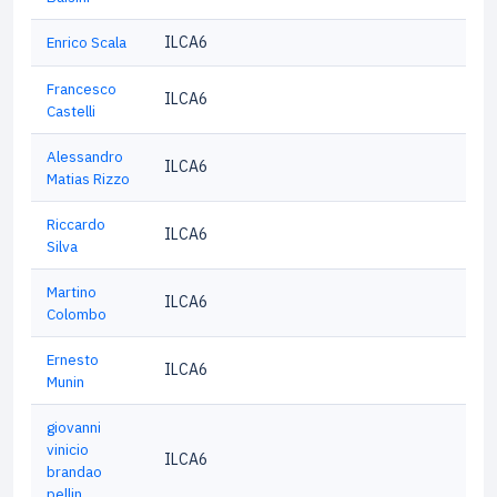
Enrico Scala
ILCA6
Francesco
ILCA6
Castelli
Alessandro
ILCA6
Matias Rizzo
Riccardo
ILCA6
Silva
Martino
ILCA6
Colombo
Ernesto
ILCA6
Munin
giovanni
vinicio
ILCA6
brandao
pellin