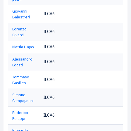
Giovanni
ILCA6
Balestreri
Lorenzo
ILCA6
Civardi
Mattia Lugas
ILCA6
Alessandro
ILCA6
Locati
Tommaso
ILCA6
Basilico
Simone
ILCA6
Campagnoni
Federico
ILCA6
Felappi
leonardo