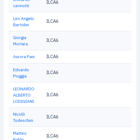
ILCA6
cerinotti
Leo Angelo
ILCA6
Bertolini
Giorgia
ILCA6
Mortara
Aurora Pani
ILCA6
Edoardo
ILCA6
Pioggia
LEONARDO
ILCA6
ALBERTO
LODIGIANI
Nicoló
ILCA6
Todeschini
Matteo
ILCA6
Baldo