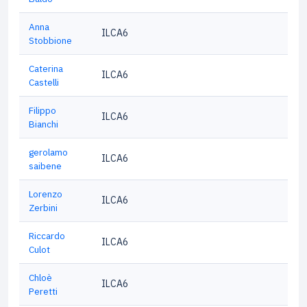
Anna
ILCA6
Stobbione
Caterina
ILCA6
Castelli
Filippo
ILCA6
Bianchi
gerolamo
ILCA6
saibene
Lorenzo
ILCA6
Zerbini
Riccardo
ILCA6
Culot
Chloè
ILCA6
Peretti