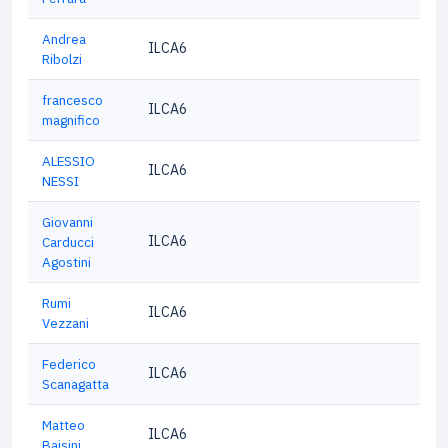
Andrea
ILCA6
Ribolzi
francesco
ILCA6
magnifico
ALESSIO
ILCA6
NESSI
Giovanni
ILCA6
Carducci
Agostini
Rumi
ILCA6
Vezzani
Federico
ILCA6
Scanagatta
Matteo
ILCA6
Baisini