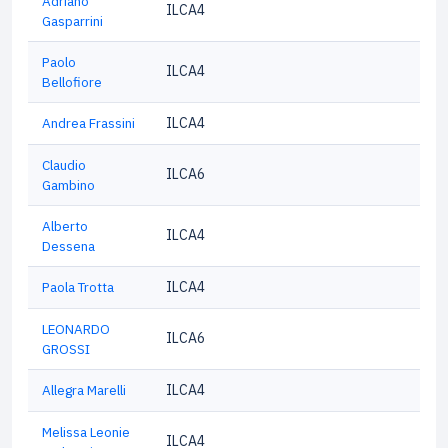
Adriano
ILCA4
Gasparrini
Paolo
ILCA4
Bellofiore
Andrea Frassini
ILCA4
Claudio
ILCA6
Gambino
Alberto
ILCA4
Dessena
Paola Trotta
ILCA4
LEONARDO
ILCA6
GROSSI
Allegra Marelli
ILCA4
Melissa Leonie
ILCA4