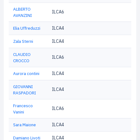
ALBERTO
ILCA6
AVANZINI
Elia Uffreduzzi
ILCA4
Zala Sterni
ILCA4
CLAUDIO
ILCA6
CROCCO
Aurora contini
ILCA4
GIOVANNI
ILCA4
RASPADORI
Francesco
ILCA6
Vanini
Sara Maione
ILCA4
Damiano Livoti
ILCA4