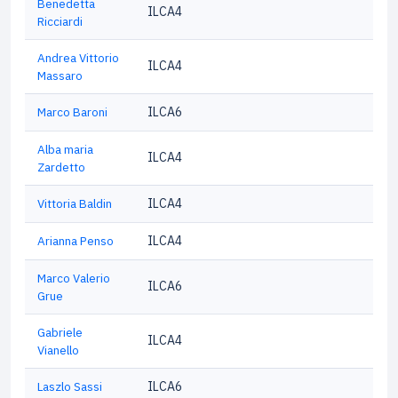
Benedetta
ILCA4
Ricciardi
Andrea Vittorio
ILCA4
Massaro
Marco Baroni
ILCA6
Alba maria
ILCA4
Zardetto
Vittoria Baldin
ILCA4
Arianna Penso
ILCA4
Marco Valerio
ILCA6
Grue
Gabriele
ILCA4
Vianello
Laszlo Sassi
ILCA6