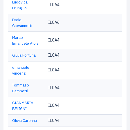
Ludovica
ILCA4
Frungillo
Dario
ILCA6
Giovannetti
Marco
ILCA4
Emanuele Aloisi
Giulia Fortuna
ILCA4
emanuele
ILCA4
vincenzi
Tommaso
ILCA4
Campetti
GIANMARIA
ILCA4
BELIGNI
Olivia Caronna
ILCA4