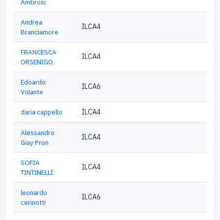
Ambrosi
Andrea
ILCA4
Branciamore
FRANCESCA
ILCA4
ORSENIGO
Edoardo
ILCA6
Volante
daria cappello
ILCA4
Alessandro
ILCA4
Giay Pron
SOFIA
ILCA4
TINTINELLI
leonardo
ILCA6
cerinotti