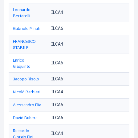
Leonardo
ILCA4
Bertarelli
Gabriele Minati
ILCA6
FRANCESCO
ILCA4
STABILE
Enrico
ILCA6
Giaquinto
Jacopo Risolo
ILCA6
Nicolò Barbieri
ILCA4
Alessandro Elia
ILCA6
David Buhera
ILCA6
Riccardo
ILCA4
Giorgio Fini