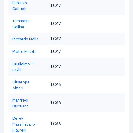
Lorenzo
ILCA7
Gabrieli
Tommaso
ILCA7
Gallina
Riccardo Molla
ILCA7
Pietro Fucelli
ILCA7
Guglielmo Di
ILCA7
Laghi
Giuseppe
ILCA6
Alfieri
Manfredi
ILCA6
Burruano
Derek
ILCA6
Massimiliano
Figurelli