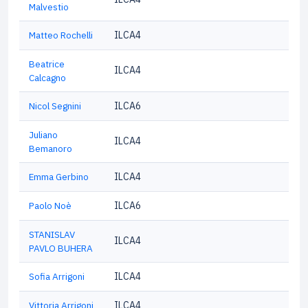
Malvestio
Matteo Rochelli
ILCA4
Beatrice
ILCA4
Calcagno
Nicol Segnini
ILCA6
Juliano
ILCA4
Bemanoro
Emma Gerbino
ILCA4
Paolo Noè
ILCA6
STANISLAV
ILCA4
PAVLO BUHERA
Sofia Arrigoni
ILCA4
Vittoria Arrigoni
ILCA4