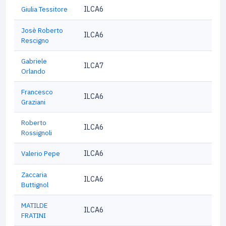
Giulia Tessitore
ILCA6
Josè Roberto
ILCA6
Rescigno
Gabriele
ILCA7
Orlando
Francesco
ILCA6
Graziani
Roberto
ILCA6
Rossignoli
Valerio Pepe
ILCA6
Zaccaria
ILCA6
Buttignol
MATILDE
ILCA6
FRATINI