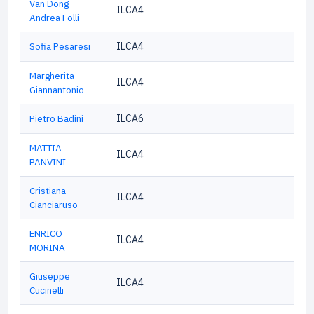
Van Dong
ILCA4
Andrea Folli
Sofia Pesaresi
ILCA4
Margherita
ILCA4
Giannantonio
Pietro Badini
ILCA6
MATTIA
ILCA4
PANVINI
Cristiana
ILCA4
Cianciaruso
ENRICO
ILCA4
MORINA
Giuseppe
ILCA4
Cucinelli