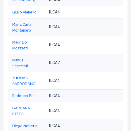
Giulio Vianello
ILCA4
Maria Carla
ILCA4
Montanaro
Maurizio
ILCA4
Mozzetti
Manuel
ILCA7
Scacciati
THOMAS
ILCA4
CARRODANO
Federico Poli
ILCA4
BARBARA
ILCA4
RIZZO
Diego Noberini
ILCA4