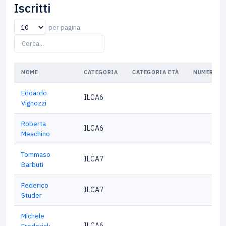
Iscritti
per pagina
NOME
CATEGORIA
CATEGORIA ETÀ
NUMERO V
Edoardo
ILCA6
Vignozzi
Roberta
ILCA6
Meschino
Tommaso
ILCA7
Barbuti
Federico
ILCA7
Studer
Michele
ILCA6