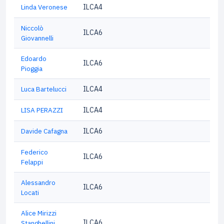
Linda Veronese
ILCA4
Niccolò
ILCA6
Giovannelli
Edoardo
ILCA6
Pioggia
Luca Bartelucci
ILCA4
LISA PERAZZI
ILCA4
Davide Cafagna
ILCA6
Federico
ILCA6
Felappi
Alessandro
ILCA6
Locati
Alice Mirizzi
ILCA6
Stanghellini