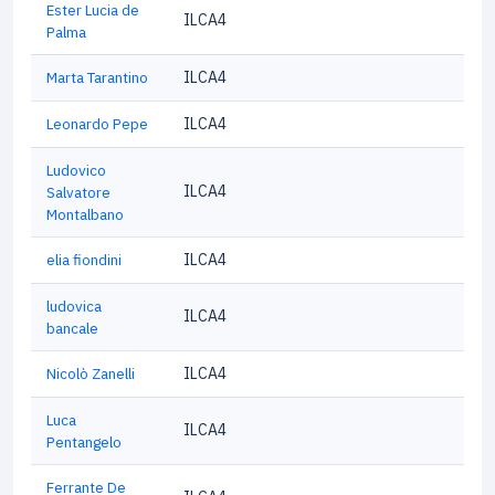
Ester Lucia de
ILCA4
Palma
Marta Tarantino
ILCA4
Leonardo Pepe
ILCA4
Ludovico
ILCA4
Salvatore
Montalbano
elia fiondini
ILCA4
ludovica
ILCA4
bancale
Nicolò Zanelli
ILCA4
Luca
ILCA4
Pentangelo
Ferrante De