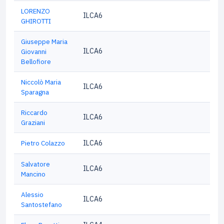
LORENZO
ILCA6
GHIROTTI
Giuseppe Maria
ILCA6
Giovanni
Bellofiore
Niccolò Maria
ILCA6
Sparagna
Riccardo
ILCA6
Graziani
Pietro Colazzo
ILCA6
Salvatore
ILCA6
Mancino
Alessio
ILCA6
Santostefano