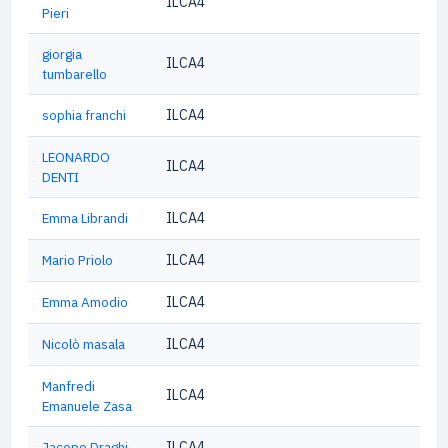
ILCA4
Pieri
giorgia
ILCA4
tumbarello
sophia franchi
ILCA4
LEONARDO
ILCA4
DENTI
Emma Librandi
ILCA4
Mario Priolo
ILCA4
Emma Amodio
ILCA4
Nicolò masala
ILCA4
Manfredi
ILCA4
Emanuele Zasa
Jacopo Draghi
ILCA4