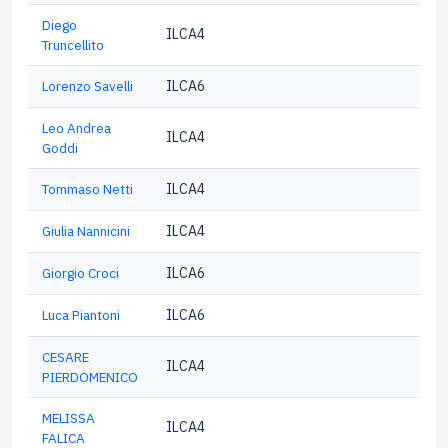
Diego
ILCA4
Truncellito
Lorenzo Savelli
ILCA6
Leo Andrea
ILCA4
Goddi
Tommaso Netti
ILCA4
Giulia Nannicini
ILCA4
Giorgio Croci
ILCA6
Luca Piantoni
ILCA6
CESARE
ILCA4
PIERDOMENICO
MELISSA
ILCA4
FALICA